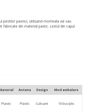
tul pestilor pasnici, utilizand momeala vie sau
nt fabricate din material pastic. Lestul din capul
Material
Antena
Design
Mod ambalare
Plastic
Plastic
Culisant
10 buc/plic