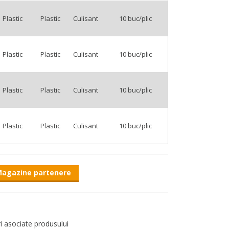
Plastic
Plastic
Culisant
10 buc/plic
Plastic
Plastic
Culisant
10 buc/plic
Plastic
Plastic
Culisant
10 buc/plic
Plastic
Plastic
Culisant
10 buc/plic
agazine partenere
ri asociate produsului