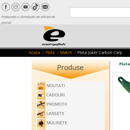
Producator si distribuitor de articole de
pescuit
Acasa
Plute
Match
Pluta Joker Carbon Carp
Pluta
Produse
NOUTATI
CADOURI
PROMOTII
LANSETE
MULINETE