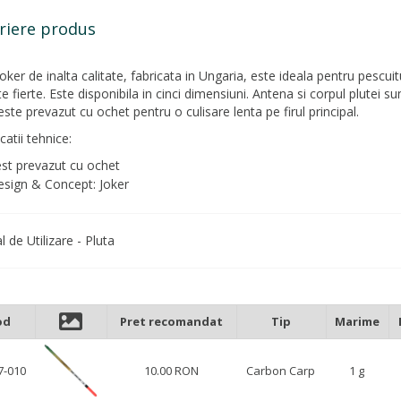
riere produs
Joker de inalta calitate, fabricata in Ungaria, este ideala pentru pescui
 fierte. Este disponibila in cinci dimensiuni. Antena si corpul plutei su
este prevazut cu ochet pentru o culisare lenta pe firul principal.
catii tehnice:
st prevazut cu ochet
sign & Concept: Joker
 de Utilizare - Pluta
od
Pret recomandat
Tip
Marime
7-010
10.00 RON
Carbon Carp
1 g