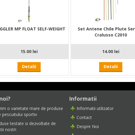
GGLER MP FLOAT SELF-WEIGHT
Set Antene Chile Plute Ser
Cralusso C2010
15.00 lei
14.00 lei
Detalii
Detalii
noi?
Informatii
rim o varietate mare de produse
Informatii utilizator
 pescuitului sportiv
Contact
duse testate si dezvoltate de
Despre Noi
tii nostri