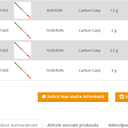
7-015
8.00 RON
Carbon Carp
1.5 g
7-020
10.00 RON
Carbon Carp
2 g
7-025
10.00 RON
Carbon Carp
2.5 g
7-030
10.00 RON
Carbon Carp
3 g
Solicit mai multe informatii
M
oduse asemanatoare
Articole asociate produsului
Videoclipu