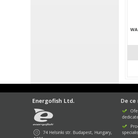
WA
Energofish Ltd.
De ce 
Ofe
dedicate
Pro
74 Helsinki str. Budapest, Hungary,
specialis