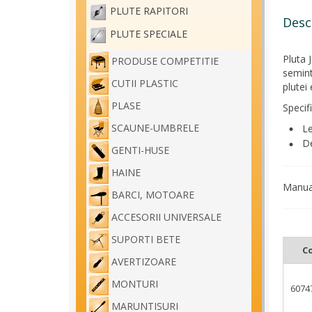
PLUTE RAPITORI
Desc
PLUTE SPECIALE
Pluta 
PRODUSE COMPETITIE
seminte
CUTII PLASTIC
plutei 
PLASE
Specifi
SCAUNE-UMBRELE
Le
De
GENTI-HUSE
HAINE
Manual
BARCI, MOTOARE
ACCESORII UNIVERSALE
SUPORTI BETE
C
AVERTIZOARE
MONTURI
6074
MARUNTISURI