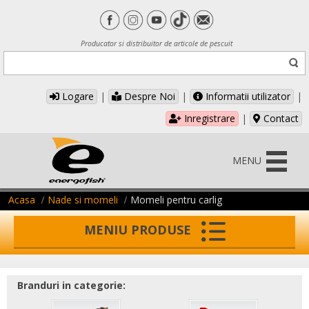
Producator si distribuitor de articole de pescuit
Logare
|
Despre Noi
|
Informatii utilizator
|
Inregistrare
|
Contact
MENU
Acasa
Nade si momeli
Momeli pentru carlig
MENIU PRODUSE
Branduri in categorie: