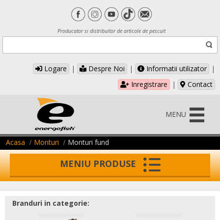
Producator si distribuitor de articole de pescuit
Logare
|
Despre Noi
|
Informatii utilizator
|
Inregistrare
|
Contact
MENU
Acasa
Monturi
Monturi fund
MENIU PRODUSE
Branduri in categorie: