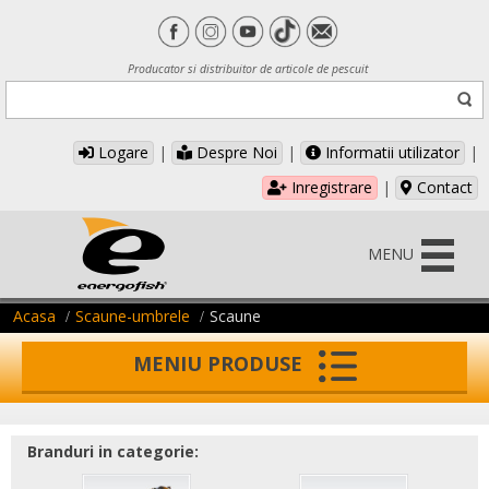
Producator si distribuitor de articole de pescuit
Logare
|
Despre Noi
|
Informatii utilizator
|
Inregistrare
|
Contact
MENU
Acasa
Scaune-umbrele
Scaune
MENIU PRODUSE
Branduri in categorie: