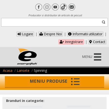
Producator si distribuitor de articole de pescuit
Logare
|
Despre Noi
|
Informatii utilizator
|
Inregistrare
|
Contact
MENU
Acasa
Lansete
Spinning
MENIU PRODUSE
Branduri in categorie: