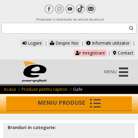
Producator si distribuitor de articole de pescuit
Logare
|
Despre Noi
|
Informatii utilizator
|
Inregistrare
|
Contact
MENU
Acasa
Produse pentru rapitori
Gafe
MENIU PRODUSE
Branduri in categorie: