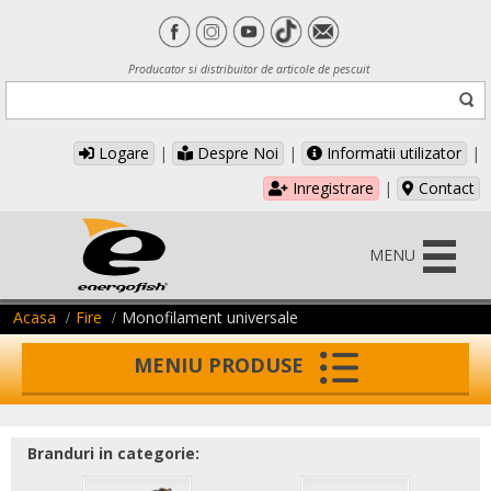
Producator si distribuitor de articole de pescuit
Logare
|
Despre Noi
|
Informatii utilizator
|
Inregistrare
|
Contact
MENU
Acasa
Fire
Monofilament universale
MENIU PRODUSE
Branduri in categorie: