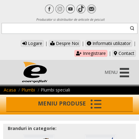
Producator si distribuitor de articole de pescuit
Logare
|
Despre Noi
|
Informatii utilizator
|
Inregistrare
|
Contact
MENU
Acasa
Plumbi
Plumbi speciali
MENIU PRODUSE
Branduri in categorie: