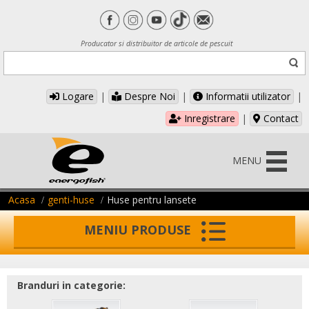
Producator si distribuitor de articole de pescuit
Logare
|
Despre Noi
|
Informatii utilizator
|
Inregistrare
|
Contact
MENU
Acasa
genti-huse
Huse pentru lansete
MENIU PRODUSE
Branduri in categorie: