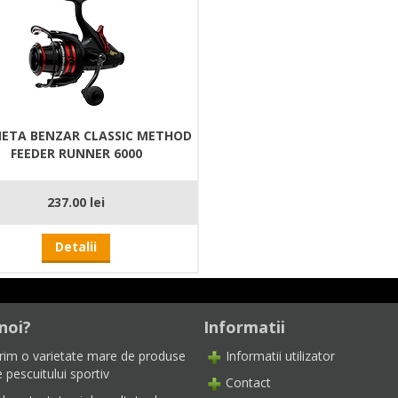
ETA BENZAR CLASSIC METHOD
FEEDER RUNNER 6000
237.00 lei
Detalii
noi?
Informatii
rim o varietate mare de produse
Informatii utilizator
 pescuitului sportiv
Contact