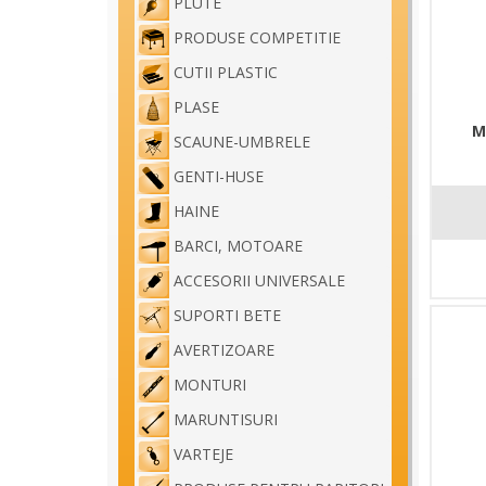
PLUTE
PRODUSE COMPETITIE
CUTII PLASTIC
PLASE
M
SCAUNE-UMBRELE
GENTI-HUSE
HAINE
BARCI, MOTOARE
ACCESORII UNIVERSALE
SUPORTI BETE
AVERTIZOARE
MONTURI
MARUNTISURI
VARTEJE