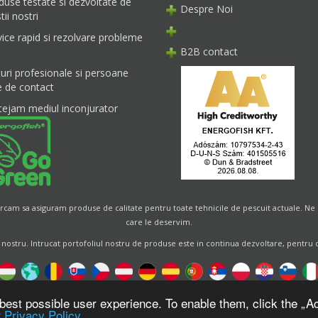
duse testate si dezvoltate de
Despre Noi
tii nostri
vice rapid si rezolvare probleme
B2B contact
turi profesionale si persoane
e de contact
tejam mediul inconjurator
cam sa asiguram produse de calitate pentru toate tehnicile de pescuit actuale. Ne 
care le deservim.
 nostru. Intrucat portofoliul nostru de produse este in continua dezvoltare, pentru oric
Designed by
Energofish Kft
best possible user experience. To enable them, click the „Ac
 Privacy Policy.
e engine:
CWB
by
Gloobus Software Developement
|
Tehnical help