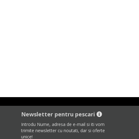
Newsletter pentru pescari
Introdu Nume, adresa de e-mail si iti vom
trimite newsletter cu noutati, dar si oferte
unice!