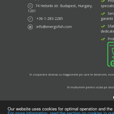
Pro
74 Helsinki str. Budapest, Hungary,
specialis
1201
Ser
+36-1-283-2285
garantii
Sfa
info@energofish.com
dedicat
Pro
In cooperare stransa cu magazinele pe care le deservim, incer
Iti multumim pentru vizita pe situl
Our website uses cookies for optimal operation and the 
For more information, read the section on cookies in our
Websit