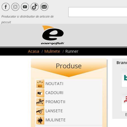
Producator si distribuitor de articole de
pescuit
Acasa
Mulinete
Runner
Brand
Produse
NOUTATI
CADOURI
PROMOTII
LANSETE
MULINETE