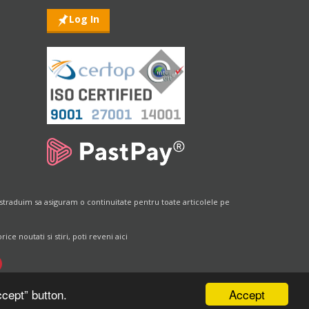
Log In
straduim sa asiguram o continuitate pentru toate articolele pe
e noutati si stiri, poti reveni aici
Accept
cept” button.
|
Design