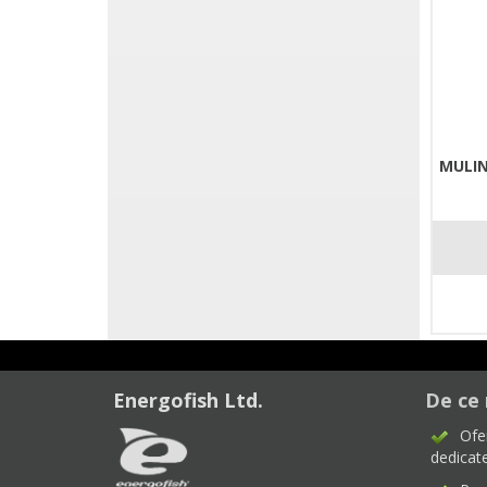
MULIN
Energofish Ltd.
De ce 
Ofe
dedicate