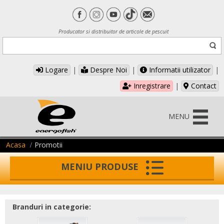
Producator si distribuitor de articole de pescuit
Logare
|
Despre Noi
|
Informatii utilizator
|
Inregistrare
|
Contact
MENU
Acasa
Promotii
MENIU PRODUSE
Branduri in categorie: