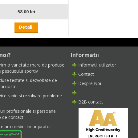
58.00 lei
Detalii
noi?
Informatii
rim o varietate mare de produse
Informatii utilizator
 pescuitului sportiv
Contact
duse testate si dezvoltate de
Despre Noi
tii nostri
vice rapid si rezolvare probleme
B2B contact
turi profesionale si persoane
e de contact
tejam mediul inconjurator