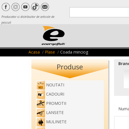
Producator si distribuitor de articole de
pescuit
Acasa
Plase
Coada minciog
Brand
Produse
NOUTATI
CADOURI
PROMOTII
Numar
LANSETE
MULINETE