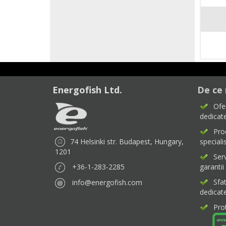
Energofish Ltd.
De ce 
Ofe
dedicate
Pro
74 Helsinki str. Budapest, Hungary,
specialis
1201
Ser
+36-1-283-2285
garantii
Sfa
info@energofish.com
dedicat
Pro