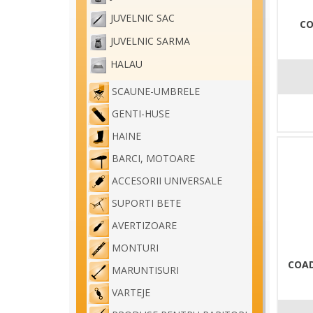
JUVELNIC SAC
CO
JUVELNIC SARMA
HALAU
SCAUNE-UMBRELE
GENTI-HUSE
HAINE
BARCI, MOTOARE
ACCESORII UNIVERSALE
SUPORTI BETE
AVERTIZOARE
MONTURI
COAD
MARUNTISURI
VARTEJE