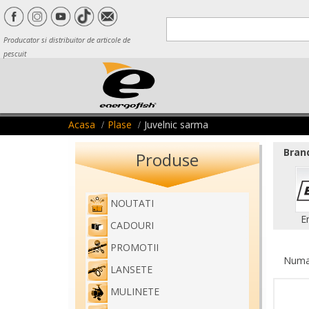
Producator si distribuitor de articole de
pescuit
Acasa
Plase
Juvelnic sarma
Brand
Produse
NOUTATI
E
CADOURI
PROMOTII
Numar
LANSETE
MULINETE