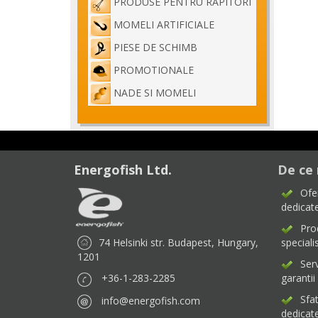
PRODUSE PENTRU RAPITORI
MOMELI ARTIFICIALE
PIESE DE SCHIMB
PROMOTIONALE
NADE SI MOMELI
Energofish Ltd.
De ce 
Ofe
dedicate
Pro
74 Helsinki str. Budapest, Hungary,
specialis
1201
Ser
+36-1-283-2285
garantii
Sfa
info@energofish.com
dedicat