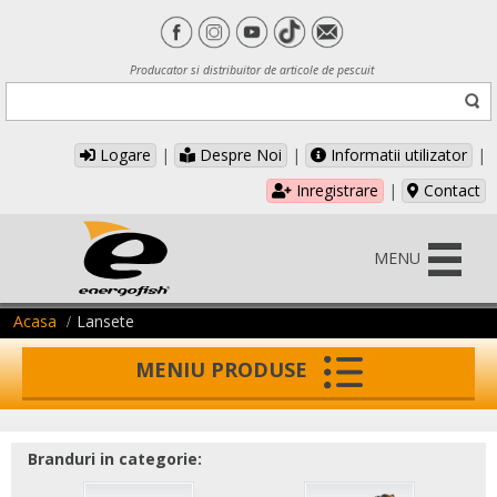
Producator si distribuitor de articole de pescuit
Logare
|
Despre Noi
|
Informatii utilizator
|
Inregistrare
|
Contact
MENU
Acasa
Lansete
MENIU PRODUSE
Branduri in categorie: