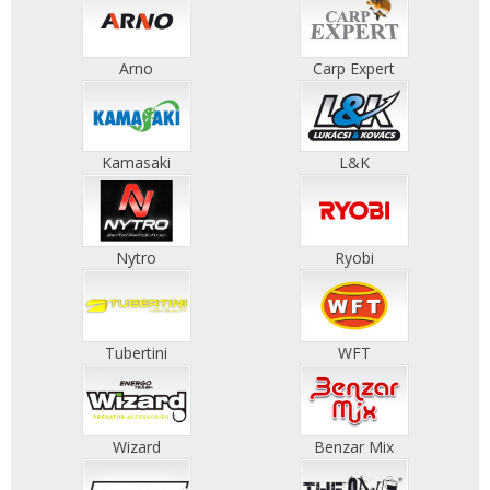
Arno
Carp Expert
Kamasaki
L&K
Nytro
Ryobi
Tubertini
WFT
Wizard
Benzar Mix