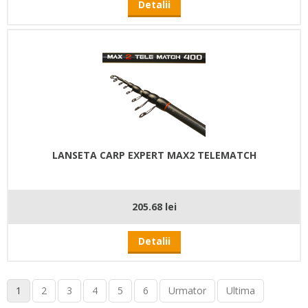
Detalii
LANSETA CARP EXPERT MAX2 TELEMATCH
205.68 lei
Detalii
1
2
3
4
5
6
Urmator
Ultima