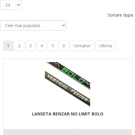
Sortare dupa:
1
2
3
4
5
6
Urmator
Ultima
LANSETA BENZAR NO LIMIT BOLO