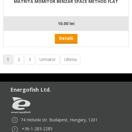
MATRITA MOMITOR BENZAR SPACE METHOD FLAT
10.00 lei
Detalii
1
2
3
Urmator
Ultima
Energofish Ltd.
74 Helsinki str. Budapest, Hungary, 1201
+36-1-283-2285