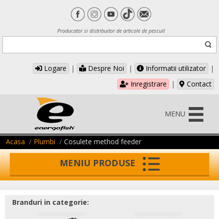
Producator si distribuitor de articole de pescuit
Logare
|
Despre Noi
|
Informatii utilizator
|
Inregistrare
|
Contact
MENU
Acasa
Plumbi
Cosulete method feeder
MENIU PRODUSE
Branduri in categorie: