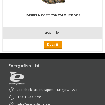
UMBRELA CORT 250 CM OUTDOOR
456.00 lei
Detalii
Energofish Ltd.
74 Helsinki str. Budapest, Hungary, 1201
+36-1-283-2285
info@energofish.com