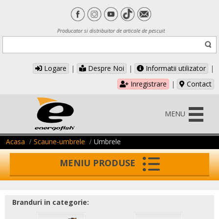
Producator si distribuitor de articole de pescuit
Logare
|
Despre Noi
|
Informatii utilizator
|
Inregistrare
|
Contact
MENU
Acasa
Scaune-umbrele
Umbrele
MENIU PRODUSE
Branduri in categorie: