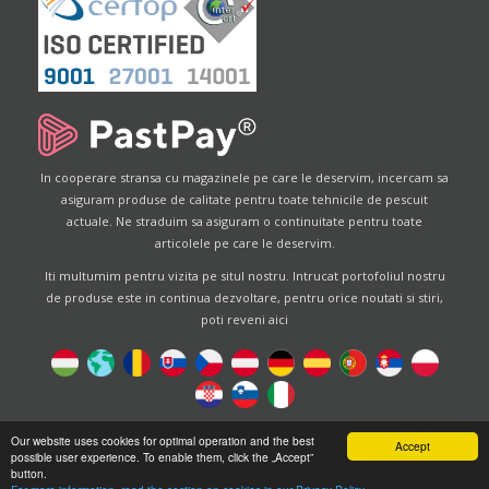
In cooperare stransa cu magazinele pe care le deservim, incercam sa
asiguram produse de calitate pentru toate tehnicile de pescuit
actuale. Ne straduim sa asiguram o continuitate pentru toate
articolele pe care le deservim.
Iti multumim pentru vizita pe situl nostru. Intrucat portofoliul nostru
de produse este in continua dezvoltare, pentru orice noutati si stiri,
poti reveni aici
Designed by
Energofish Kft
Our website uses cookies for optimal operation and the best
Accept
possible user experience. To enable them, click the „Accept”
Website engine:
CWB
by
Gloobus Software Developement
button.
|
Tehnical help
|
Design