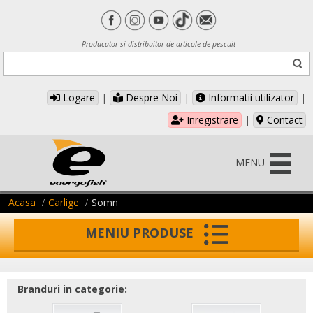
Producator si distribuitor de articole de pescuit
Logare
|
Despre Noi
|
Informatii utilizator
|
Inregistrare
|
Contact
MENU
Acasa
Carlige
Somn
MENIU PRODUSE
Branduri in categorie: