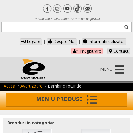
Producator si distribuitor de articole de pescuit
Logare
|
Despre Noi
|
Informatii utilizator
|
Inregistrare
|
Contact
MENU
Acasa
Avertizoare
Bambine rotunde
MENIU PRODUSE
Branduri in categorie: