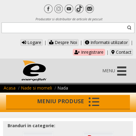
Producator si distribuitor de articole de pescuit
Logare
|
Despre Noi
|
Informatii utilizator
|
Inregistrare
|
Contact
MENU
Acasa
Nade si momeli
Nada
MENIU PRODUSE
Branduri in categorie: