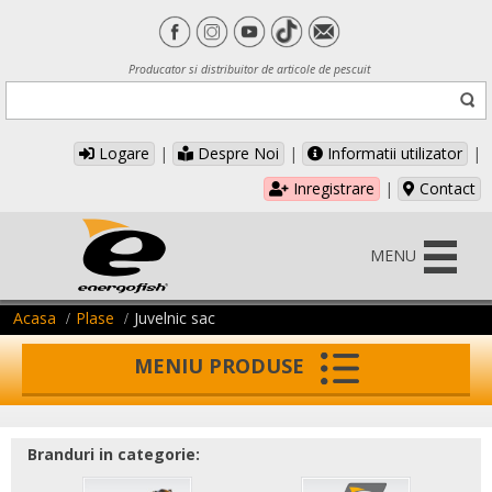
Producator si distribuitor de articole de pescuit
Logare
|
Despre Noi
|
Informatii utilizator
|
Inregistrare
|
Contact
MENU
Acasa
Plase
Juvelnic sac
MENIU PRODUSE
Branduri in categorie: