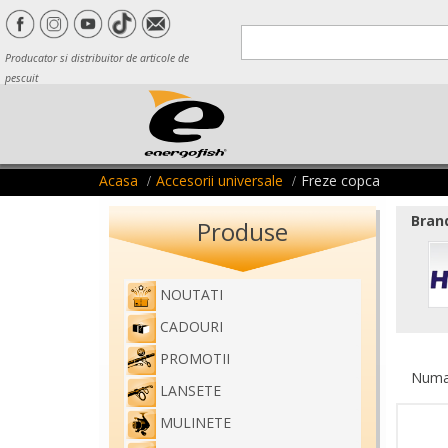
Producator si distribuitor de articole de
pescuit
Acasa
Accesorii universale
Freze copca
Brand
Produse
NOUTATI
CADOURI
PROMOTII
Numar
LANSETE
MULINETE