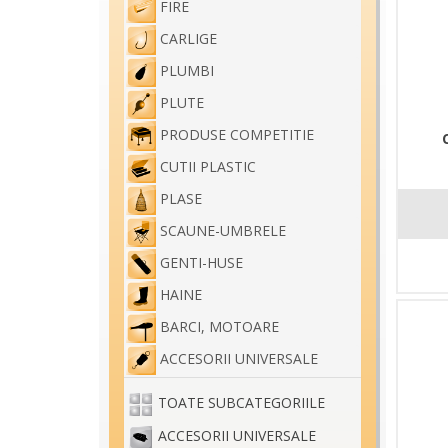
FIRE
CARLIGE
PLUMBI
PLUTE
PRODUSE COMPETITIE
CUTII PLASTIC
PLASE
SCAUNE-UMBRELE
GENTI-HUSE
HAINE
BARCI, MOTOARE
ACCESORII UNIVERSALE
TOATE SUBCATEGORIILE
ACCESORII UNIVERSALE