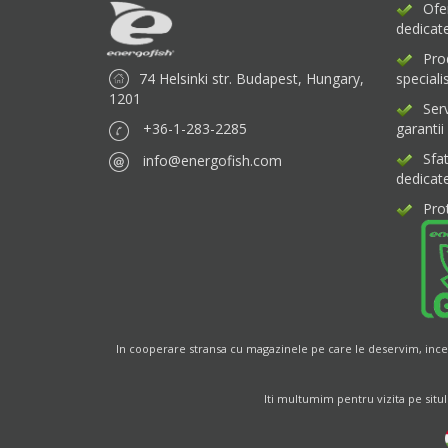
Ofe
dedicate
Pro
74 Helsinki str. Budapest, Hungary,
specialis
1201
Ser
+36-1-283-2285
garantii
Sfa
info@energofish.com
dedicat
Pro
In cooperare stransa cu magazinele pe care le deservim, incer
Iti multumim pentru vizita pe situl