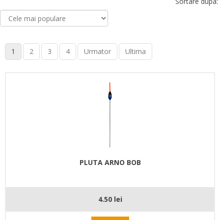
Sortare dupa:
1
2
3
4
Urmator
Ultima
PLUTA ARNO BOB
4.50 lei