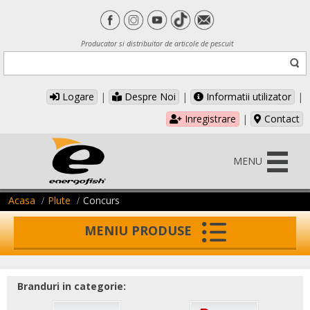
Producator si distribuitor de articole de pescuit
Logare
|
Despre Noi
|
Informatii utilizator
|
Inregistrare
|
Contact
MENU
Acasa
Plute
Concurs
MENIU PRODUSE
Branduri in categorie: