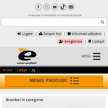
Producator si distribuitor de articole de pescuit
Logare
|
Despre Noi
|
Informatii utilizator
|
Inregistrare
|
Contact
MENU
Acasa
Carlige
Jig
MENIU PRODUSE
Branduri in categorie: