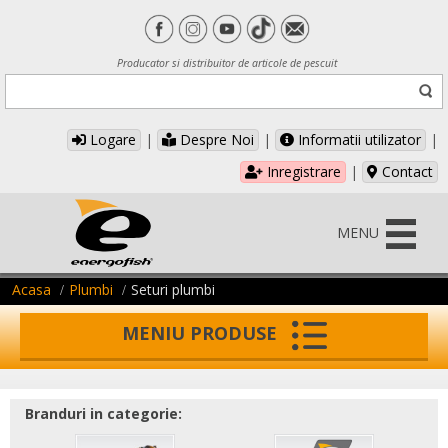
Producator si distribuitor de articole de pescuit
Logare
|
Despre Noi
|
Informatii utilizator
|
Inregistrare
|
Contact
MENU
Acasa
Plumbi
Seturi plumbi
MENIU PRODUSE
Branduri in categorie: