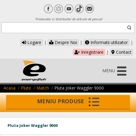
Producator si distribuitor de articole de pescuit
Logare
|
Despre Noi
|
Informatii utilizator
|
Inregistrare
|
Contact
MENU
Acasa
Plute
Match
Pluta Joker Waggler 9000
MENIU PRODUSE
Pluta Joker Waggler 9000