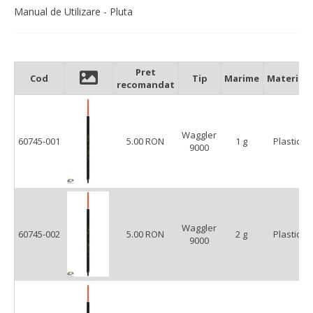
Model pluta: Waggler (Match)
Manual de Utilizare - Pluta
Corp tubular perfect calibrat
Ochet pentru culisare baza: sarma inox
Design & Concept: Joker
Pret
Cod
Tip
Marime
Material
recomandat
Waggler
60745-001
5.00 RON
1 g
Plastic
9000
Waggler
60745-002
5.00 RON
2 g
Plastic
9000