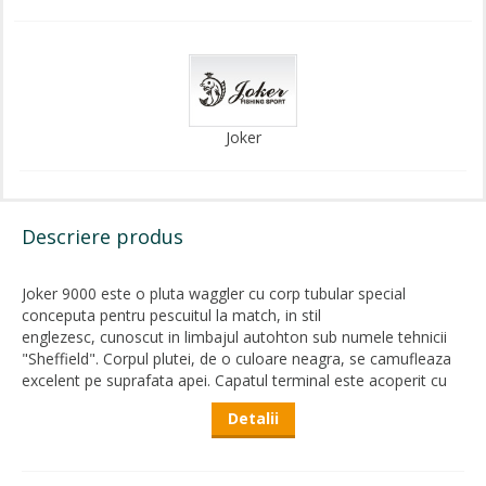
Joker
Descriere produs
Joker 9000 este o pluta waggler cu corp tubular special
conceputa pentru pescuitul la match, in stil
englezesc, cunoscut in limbajul autohton sub numele tehnicii
"Sheffield". Corpul plutei, de o culoare neagra, se camufleaza
excelent pe suprafata apei. Capatul terminal este acoperit cu
vopsea fluorescenta, asigurand vizibilitate excelenta in orice
Detalii
conditii.
Specificatii tehnice: