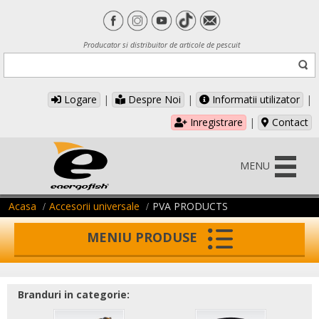
Producator si distribuitor de articole de pescuit
Logare
|
Despre Noi
|
Informatii utilizator
|
Inregistrare
|
Contact
MENU
Acasa
Accesorii universale
PVA PRODUCTS
MENIU PRODUSE
Branduri in categorie: