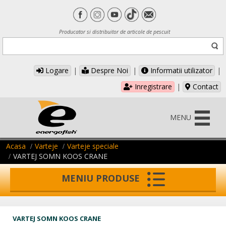
Producator si distribuitor de articole de pescuit
Logare
|
Despre Noi
|
Informatii utilizator
|
Inregistrare
|
Contact
MENU
Acasa
Varteje
Varteje speciale
VARTEJ SOMN KOOS CRANE
MENIU PRODUSE
VARTEJ SOMN KOOS CRANE