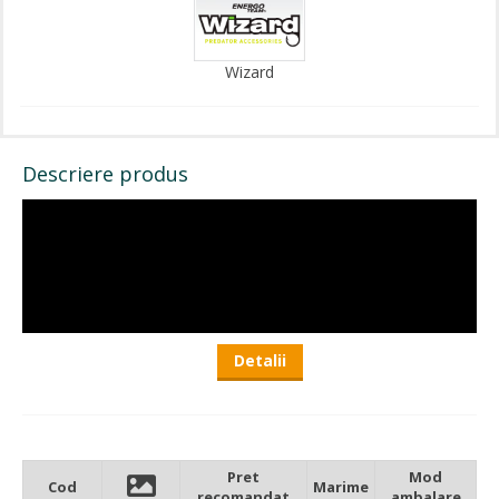
Wizard
Descriere produs
Detalii
Pret
Mod
Cod
Marime
Tub conceput pentru protejarea elementelor de legatura ale
recomandat
ambalare