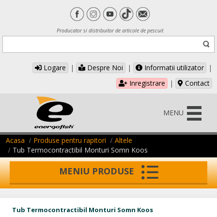
Producator si distribuitor de articole de pescuit
Logare
|
Despre Noi
|
Informatii utilizator
|
Inregistrare
|
Contact
MENU
Acasa
Produse pentru rapitori
Altele
Tub Termocontractibil Monturi Somn Koos
MENIU PRODUSE
Tub Termocontractibil Monturi Somn Koos