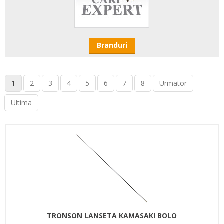
Branduri
1
2
3
4
5
6
7
8
Urmator
Ultima
TRONSON LANSETA KAMASAKI BOLO