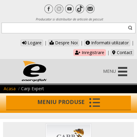
Producator si distribuitor de articole de pescuit
Logare
|
Despre Noi
|
Informatii utilizator
|
Inregistrare
|
Contact
MENU
Acasa
Carp Expert
MENIU PRODUSE