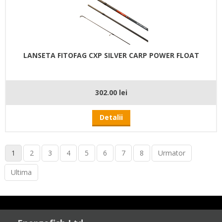
LANSETA FITOFAG CXP SILVER CARP POWER FLOAT
302.00 lei
Detalii
1
2
3
4
5
6
7
8
Urmator
Ultima