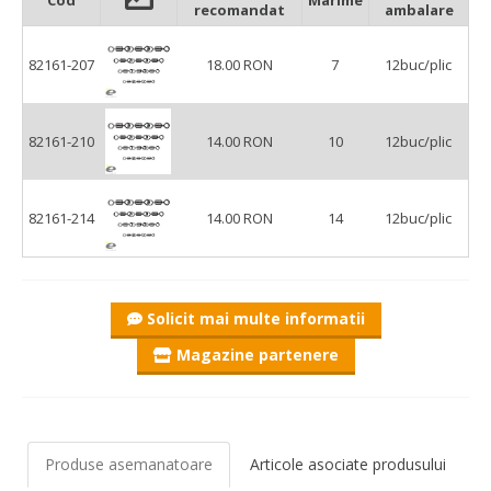
Cod
Marime
recomandat
ambalare
82161-207
18.00 RON
7
12buc/plic
82161-210
14.00 RON
10
12buc/plic
82161-214
14.00 RON
14
12buc/plic
Solicit mai multe informatii
Magazine partenere
Produse asemanatoare
Articole asociate produsului