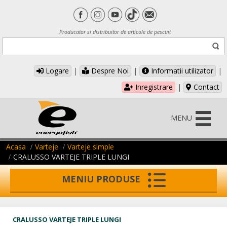
Producator si distribuitor de articole de pescuit
Logare
|
Despre Noi
|
Informatii utilizator
|
Inregistrare
|
Contact
MENU
Acasa
Varteje
Varteje simple
CRALUSSO VARTEJE TRIPLE LUNGI
MENIU PRODUSE
CRALUSSO VARTEJE TRIPLE LUNGI