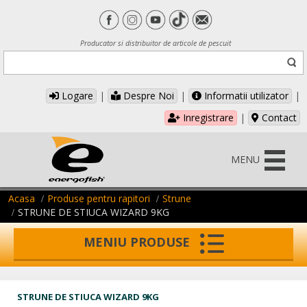
Producator si distribuitor de articole de pescuit
Logare
|
Despre Noi
|
Informatii utilizator
|
Inregistrare
|
Contact
MENU
Acasa
Produse pentru rapitori
Strune
STRUNE DE STIUCA WIZARD 9KG
MENIU PRODUSE
STRUNE DE STIUCA WIZARD 9KG